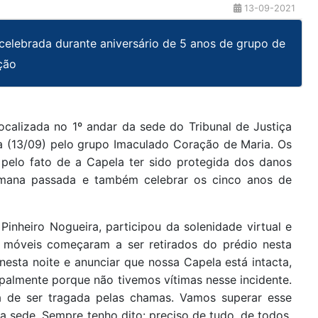
13-09-2021
elebrada durante aniversário de 5 anos de grupo de
ção
calizada no 1º andar da sede do Tribunal de Justiça
a (13/09) pelo grupo Imaculado Coração de Maria. Os
 pelo fato de a Capela ter sido protegida dos danos
semana passada e também celebrar os cinco anos de
inheiro Nogueira, participou da solenidade virtual e
 móveis começaram a ser retirados do prédio nesta
 nesta noite e anunciar que nossa Capela está intacta,
palmente porque não tivemos vítimas nesse incidente.
la de ser tragada pelas chamas. Vamos superar esse
a sede. Sempre tenho dito: preciso de tudo, de todos,