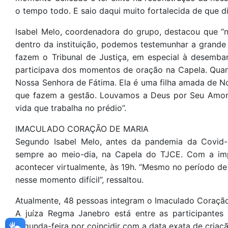
o tempo todo. E saio daqui muito fortalecida de que di
Isabel Melo, coordenadora do grupo, destacou que 
dentro da instituição, podemos testemunhar a grand
fazem o Tribunal de Justiça, em especial à desemba
participava dos momentos de oração na Capela. Qua
Nossa Senhora de Fátima. Ela é uma filha amada de N
que fazem a gestão. Louvamos a Deus por Seu Amor 
vida que trabalha no prédio”.
IMACULADO CORAÇÃO DE MARIA
Segundo Isabel Melo, antes da pandemia da Covid-1
sempre ao meio-dia, na Capela do TJCE. Com a imp
acontecer virtualmente, às 19h. “Mesmo no período de
nesse momento difícil”, ressaltou.
Atualmente, 48 pessoas integram o Imaculado Coração
A juíza Regma Janebro está entre as participantes
segunda-feira por coincidir com a data exata de cria