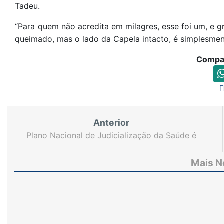
Tadeu.
“Para quem não acredita em milagres, esse foi um, e g
queimado, mas o lado da Capela intacto, é simplesmen
Compar
Anterior
Plano Nacional de Judicialização da Saúde é
apresentado durante IV Jornada de Saúde do
CNJ
Mais N