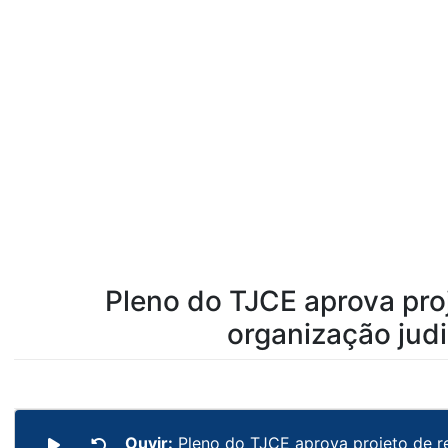
Pleno do TJCE aprova pro
organização judi
Ouvir:
Pleno do TJCE aprova projeto de re