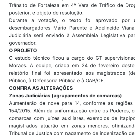
Trânsito de Fortaleza em 4ª Vara de Tráfico de Dro
posterior, e objeto de resolução.
Durante a votação, o texto foi aprovado por u
desembargadores Mário Parente e Adelineide Viana
Judiciária será enviado à Assembleia Legislativa p
governador.
O PROJETO
O estudo técnico ficou a cargo do GT supervision
Moraes. A equipe, criada em 24 de fevereiro deste
relatório final foi apresentado aos magistrados (d
Público, à Defensoria Pública e à OAB/CE.
CONFIRA AS ALTERAÇÕES
Zonas Judiciárias (agrupamentos de comarcas)
Aumentarão de nove para 14, conforme as regiões 
154/2015. Além da uniformização entre os Poderes, 
comarcas com juízes auxiliares, exemplos de Itapip
magistrados atuarão em zonas menores, otimizando
Tribunal de Justiça com pagamento de indenização de 