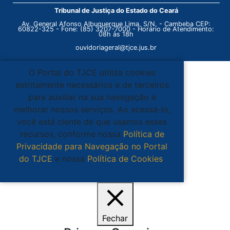
Tribunal de Justiça do Estado do Ceará
Av. General Afonso Albuquerque Lima, S/N. - Cambeba CEP:
60822-325 - Fone: (85) 3207-7000 - Horário de Atendimento:
08h às 18h
ouvidoriageral@tjce.jus.br
O Portal do TJCE utiliza cookies
estritamente necessários e de terceiros
para auxiliar na sua navegação e
melhorar nossos serviços. Ao acessá-lo,
você está ciente de que usamos esses
recursos, conforme nossa
Política de
Privacidade para Navegação no Portal
do TJCE
e nossa
Política de Cookies
.
Ciente
Fechar