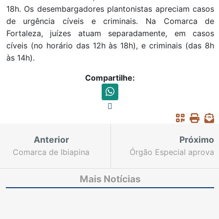
18h. Os desembargadores plantonistas apreciam casos
de urgência cíveis e criminais. Na Comarca de
Fortaleza, juízes atuam separadamente, em casos
cíveis (no horário das 12h às 18h), e criminais (das 8h
às 14h).
Compartilhe:
Anterior
Próximo
Comarca de Ibiapina
Órgão Especial aprova
ganha Fórum
criação da Política de
reformado para melhor
Gestão da Memória do
Mais Notícias
atender à população
Judiciário cearense