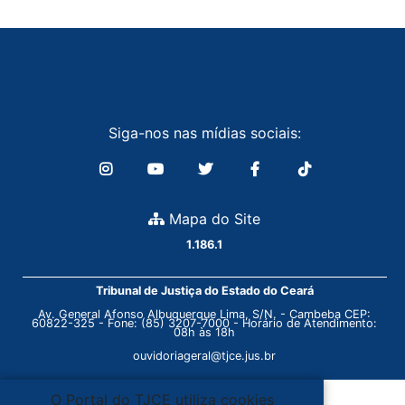
Siga-nos nas mídias sociais:
Mapa do Site
1.186.1
Tribunal de Justiça do Estado do Ceará
Av. General Afonso Albuquerque Lima, S/N. - Cambeba CEP:
60822-325 - Fone: (85) 3207-7000 - Horário de Atendimento:
08h às 18h
ouvidoriageral@tjce.jus.br
O Portal do TJCE utiliza cookies