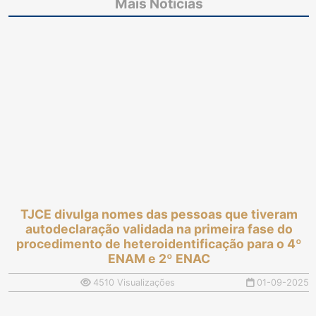
Coordenadoria de
tiveram autodeclaração
Mais Notícias
Cálculos da Sejud de 2º
validada na primeira
Grau do TJCE
fase do procedimento
de heteroidentificação
para o 4º ENAM e 2º
ENAC
TJCE divulga nomes das pessoas que tiveram
autodeclaração validada na primeira fase do
procedimento de heteroidentificação para o 4º
ENAM e 2º ENAC
4510 Visualizações
01-09-2025