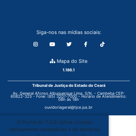
Siga-nos nas mídias sociais:
Mapa do Site
1.186.1
Tribunal de Justiça do Estado do Ceará
Av. General Afonso Albuquerque Lima, S/N. - Cambeba CEP:
60822-325 - Fone: (85) 3207-7000 - Horário de Atendimento:
08h às 18h
ouvidoriageral@tjce.jus.br
O Portal do TJCE utiliza cookies
estritamente necessários e de terceiros