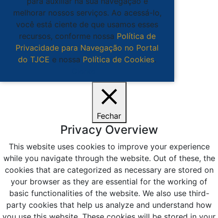
para auxiliar na sua navegação e
melhorar nossos serviços. Ao acessá-lo,
você está ciente de que usamos esses
recursos, conforme nossa
Política de
Privacidade para Navegação no Portal
do TJCE
e nossa
Política de Cookies
.
Ciente
Fechar
Privacy Overview
This website uses cookies to improve your experience
while you navigate through the website. Out of these, the
cookies that are categorized as necessary are stored on
your browser as they are essential for the working of
basic functionalities of the website. We also use third-
party cookies that help us analyze and understand how
you use this website. These cookies will be stored in your