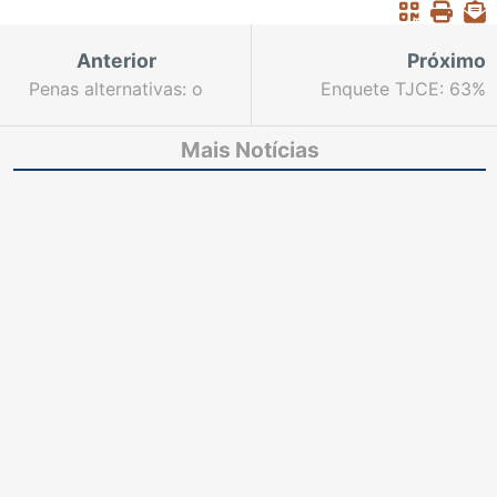
Anterior
Próximo
Penas alternativas: o
Enquete TJCE: 63%
que é isso?
aprovam a realização
de mutirões
Mais Notícias
processuais