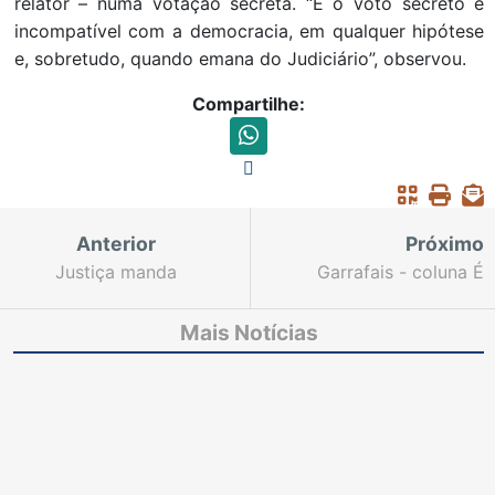
relator – numa votação secreta. “E o voto secreto é
incompatível com a democracia, em qualquer hipótese
e, sobretudo, quando emana do Judiciário”, observou.
Compartilhe:
Anterior
Próximo
Justiça manda
Garrafais - coluna É
suspender eleição do
dia 27, na FCF
Mais Notícias