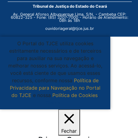
Tribunal de Justiça do Estado do Ceará
Av. General Afonso Albuquerque Lima, S/N. - Cambeba CEP:
60822-325 - Fone: (85) 3207-7000 - Horário de Atendimento:
08h às 18h
ouvidoriageral@tjce.jus.br
O Portal do TJCE utiliza cookies
estritamente necessários e de terceiros
para auxiliar na sua navegação e
melhorar nossos serviços. Ao acessá-lo,
você está ciente de que usamos esses
recursos, conforme nossa
Política de
Privacidade para Navegação no Portal
do TJCE
e nossa
Política de Cookies
.
Ciente
Fechar