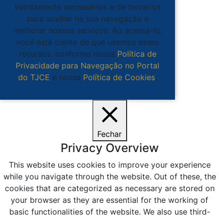
estritamente necessários e de terceiros
para auxiliar na sua navegação e
melhorar nossos serviços. Ao acessá-lo,
você está ciente de que usamos esses
recursos, conforme nossa
Política de
Privacidade para Navegação no Portal
do TJCE
e nossa
Política de Cookies
.
Ciente
Fechar
Privacy Overview
This website uses cookies to improve your experience
while you navigate through the website. Out of these, the
cookies that are categorized as necessary are stored on
your browser as they are essential for the working of
basic functionalities of the website. We also use third-