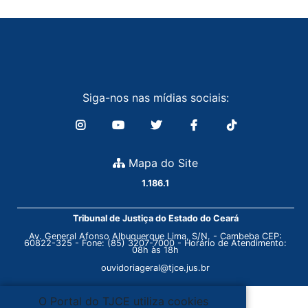
Siga-nos nas mídias sociais:
Mapa do Site
1.186.1
Tribunal de Justiça do Estado do Ceará
Av. General Afonso Albuquerque Lima, S/N. - Cambeba CEP:
60822-325 - Fone: (85) 3207-7000 - Horário de Atendimento:
08h às 18h
ouvidoriageral@tjce.jus.br
O Portal do TJCE utiliza cookies