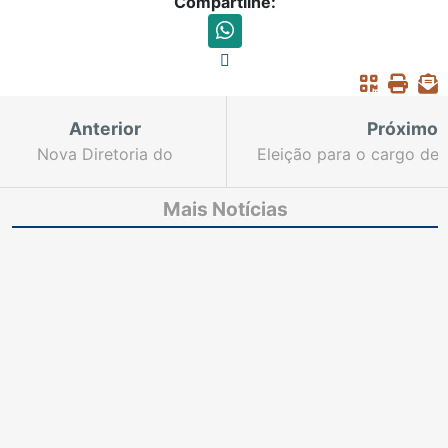
Compartilhe:
Anterior
Próximo
Nova Diretoria do
Eleição para o cargo de
Fonavid tomará posse
desembargadora do
em Fortaleza nesta
TJCE será nesta sexta-
Mais Notícias
quinta-feira (22)
feira (30)