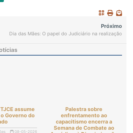
Próximo
Dia das Mães: O papel do Judiciário na realização
do sonho da maternidade
otícias
o TJCE assume
Palestra sobre
 o Governo do
enfrentamento ao
ado
capacitismo encerra a
Semana de Combate ao
ões
08-05-2026