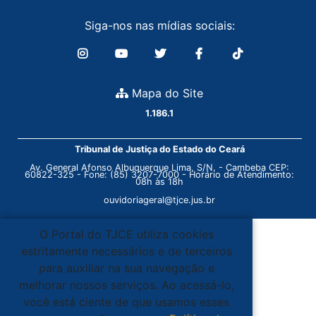
Siga-nos nas mídias sociais:
Mapa do Site
1.186.1
Tribunal de Justiça do Estado do Ceará
Av. General Afonso Albuquerque Lima, S/N. - Cambeba CEP:
60822-325 - Fone: (85) 3207-7000 - Horário de Atendimento:
08h às 18h
ouvidoriageral@tjce.jus.br
O Portal do TJCE utiliza cookies
estritamente necessários e de terceiros
para auxiliar na sua navegação e
melhorar nossos serviços. Ao acessá-lo,
você está ciente de que usamos esses