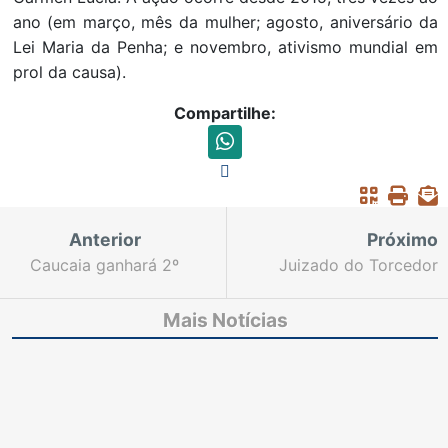
ano (em março, mês da mulher; agosto, aniversário da
Lei Maria da Penha; e novembro, ativismo mundial em
prol da causa).
Compartilhe:
Anterior
Próximo
Caucaia ganhará 2º
Juizado do Torcedor
Juizado Especial para
atua neste sábado no
ampliar capacidade de
jogo entre Fortaleza x
Mais Notícias
atendimento
Boa Esporte (MG)