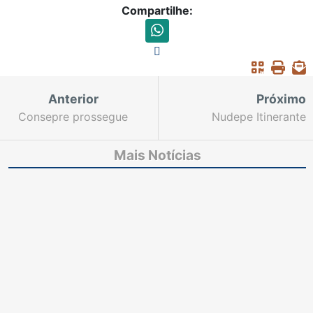
Compartilhe:
Anterior
Próximo
Consepre prossegue
Nudepe Itinerante
com debates técnicos
promove diálogo sobre
destacando o uso de
Depoimento Especial
Mais Notícias
ferramentas para
em comarcas da
solucionar problemas
Região Metropolitana e
comuns aos tribunais
interior
do país