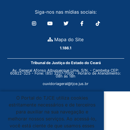
Siga-nos nas mídias sociais:
Mapa do Site
1.186.1
Tribunal de Justiça do Estado do Ceará
Av. General Afonso Albuquerque Lima, S/N. - Cambeba CEP:
60822-325 - Fone: (85) 3207-7000 - Horário de Atendimento:
08h às 18h
ouvidoriageral@tjce.jus.br
O Portal do TJCE utiliza cookies
estritamente necessários e de terceiros
para auxiliar na sua navegação e
melhorar nossos serviços. Ao acessá-lo,
você está ciente de que usamos esses