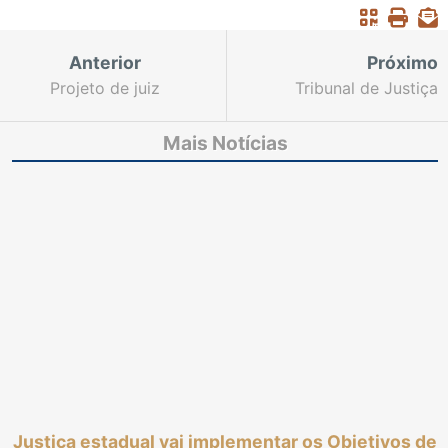
Anterior
Próximo
Projeto de juiz
Tribunal de Justiça
cearense que auxilia
conclui série de
vítimas de violência
reuniões com
Mais Notícias
doméstica é premiado
magistrados da Capital
pela AMB Lab
e do Interior
Justiça estadual vai implementar os Objetivos de