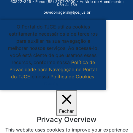
60822-325 - Fone: (85) 3207-7000 - Horário de Atendimento:
08h às 18h
ouvidoriageral@tjce.jus.br
O Portal do TJCE utiliza cookies
estritamente necessários e de terceiros
para auxiliar na sua navegação e
melhorar nossos serviços. Ao acessá-lo,
você está ciente de que usamos esses
recursos, conforme nossa
Política de
Privacidade para Navegação no Portal
do TJCE
e nossa
Política de Cookies
.
Ciente
Fechar
Privacy Overview
This website uses cookies to improve your experience