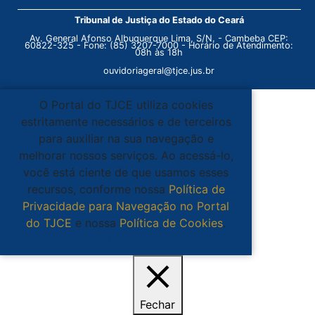
Tribunal de Justiça do Estado do Ceará
Av. General Afonso Albuquerque Lima, S/N. - Cambeba CEP:
60822-325 - Fone: (85) 3207-7000 - Horário de Atendimento:
08h às 18h
ouvidoriageral@tjce.jus.br
O Portal do TJCE utiliza cookies
estritamente necessários e de terceiros
para auxiliar na sua navegação e
melhorar nossos serviços. Ao acessá-lo,
você está ciente de que usamos esses
recursos, conforme nossa
Política de
Privacidade para Navegação no Portal
do TJCE
e nossa
Política de Cookies
.
Ciente
Fechar