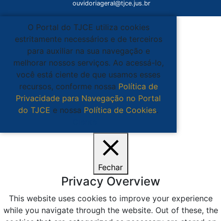
ouvidoriageral@tjce.jus.br
O Portal do TJCE utiliza cookies
estritamente necessários e de terceiros
para auxiliar na sua navegação e
melhorar nossos serviços. Ao acessá-lo,
você está ciente de que usamos esses
recursos, conforme nossa
Política de
Privacidade para Navegação no Portal
do TJCE
e nossa
Política de Cookies
.
Ciente
Fechar
Privacy Overview
This website uses cookies to improve your experience
while you navigate through the website. Out of these, the