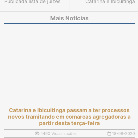
Publicada lista de juízes
Catarina e Ibicuitinga
que concorrem à vaga
passam a ter processos
de desembargador do
novos tramitando em
Mais Notícias
TJCE
comarcas agregadoras
a partir desta terça-
feira
Catarina e Ibicuitinga passam a ter processos
novos tramitando em comarcas agregadoras a
partir desta terça-feira
4490 Visualizações
18-08-2020