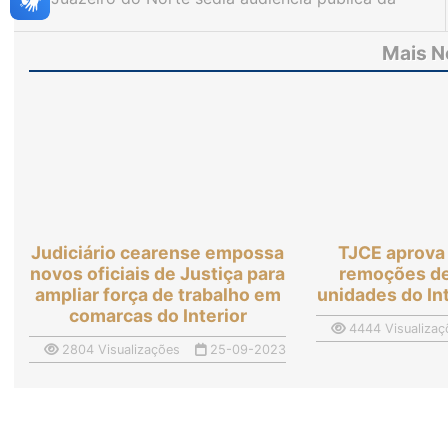
Ouvidoria do Judiciário cearense no dia 27 de
outubro
Mais N
Judiciário cearense empossa
TJCE aprova
novos oficiais de Justiça para
remoções de
ampliar força de trabalho em
unidades do Int
comarcas do Interior
4444 Visualizaç
2804 Visualizações
25-09-2023