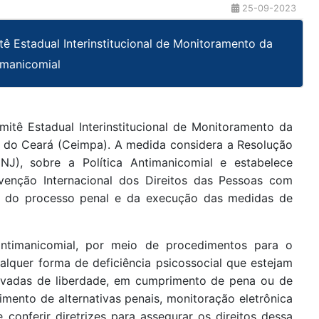
25-09-2023
itê Estadual Interinstitucional de Monitoramento da
timanicomial
mitê Estadual Interinstitucional de Monitoramento da
io do Ceará (Ceimpa). A medida considera a Resolução
J), sobre a Política Antimanicomial e estabelece
venção Internacional dos Direitos das Pessoas com
ito do processo penal e da execução das medidas de
 antimanicomial, por meio de procedimentos para o
lquer forma de deficiência psicossocial que estejam
privadas de liberdade, em cumprimento de pena ou de
mento de alternativas penais, monitoração eletrônica
conferir diretrizes para assegurar os direitos dessa