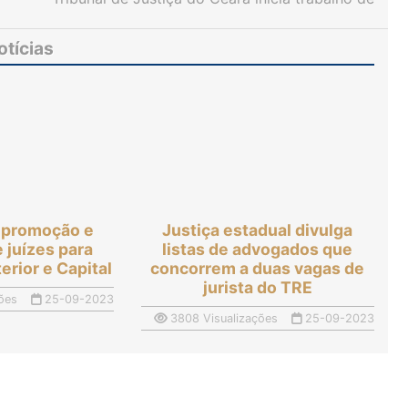
aprimoramento para adequação à nova Lei de
Licitações e Contratos
otícias
 promoção e
Justiça estadual divulga
 juízes para
listas de advogados que
erior e Capital
concorrem a duas vagas de
jurista do TRE
ões
25-09-2023
3808 Visualizações
25-09-2023