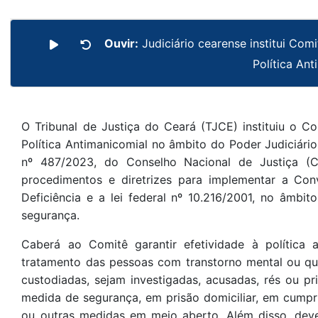
Ouvir:
Judiciário cearense institui Com
Política An
O Tribunal de Justiça do Ceará (TJCE) instituiu o Co
Política Antimanicomial no âmbito do Poder Judiciár
nº 487/2023, do Conselho Nacional de Justiça (CN
procedimentos e diretrizes para implementar a Con
Deficiência e a lei federal nº 10.216/2001, no âmb
segurança.
Caberá ao Comitê garantir efetividade à política
tratamento das pessoas com transtorno mental ou qua
custodiadas, sejam investigadas, acusadas, rés ou 
medida de segurança, em prisão domiciliar, em cumpri
ou outras medidas em meio aberto. Além disso, deve 