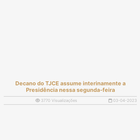
solenidade repleta de
plantação destruída
homenagens
após curto-circuito
Decano do TJCE assume interinamente a
Presidência nessa segunda-feira
3770 Visualizações
03-04-2023