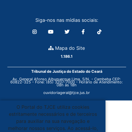
Siga-nos nas mídias sociais:
Mapa do Site
1.186.1
Tribunal de Justiça do Estado do Ceará
Av. General Afonso Albuquerque Lima, S/N. - Cambeba CEP:
60822-325 - Fone: (85) 3207-7000 - Horário de Atendimento:
08h às 18h
ouvidoriageral@tjce.jus.br
O Portal do TJCE utiliza cookies
estritamente necessários e de terceiros
para auxiliar na sua navegação e
melhorar nossos serviços. Ao acessá-lo,