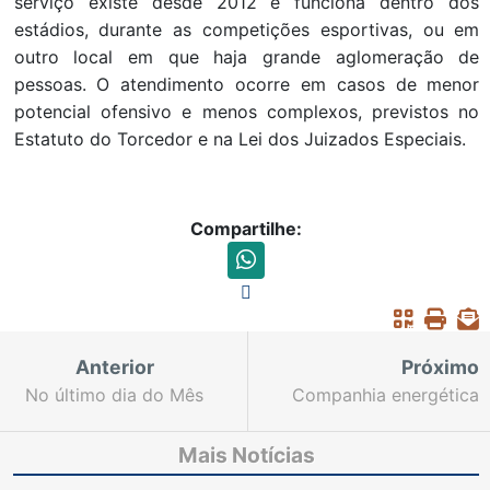
serviço existe desde 2012 e funciona dentro dos
estádios, durante as competições esportivas, ou em
outro local em que haja grande aglomeração de
pessoas. O atendimento ocorre em casos de menor
potencial ofensivo e menos complexos, previstos no
Estatuto do Torcedor e na Lei dos Juizados Especiais.
Compartilhe:
Anterior
Próximo
No último dia do Mês
Companhia energética
da Mulher, exposição
é condenada a pagar
“Reveladas” é
mais de R$ 49 mil para
Mais Notícias
encerrada em
agricultora que teve