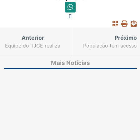
Anterior
Próximo
Equipe do TJCE realiza
População tem acesso
visita institucional às
aos serviços do
instalações da Casa da
“Justiça Itinerante” no
Mais Notícias
Mulher Brasileira
Vapt Vupt do Centro