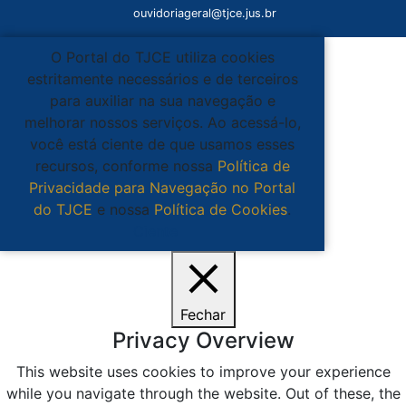
ouvidoriageral@tjce.jus.br
O Portal do TJCE utiliza cookies
estritamente necessários e de terceiros
para auxiliar na sua navegação e
melhorar nossos serviços. Ao acessá-lo,
você está ciente de que usamos esses
recursos, conforme nossa
Política de
Privacidade para Navegação no Portal
do TJCE
e nossa
Política de Cookies
.
Ciente
Fechar
Privacy Overview
This website uses cookies to improve your experience
while you navigate through the website. Out of these, the