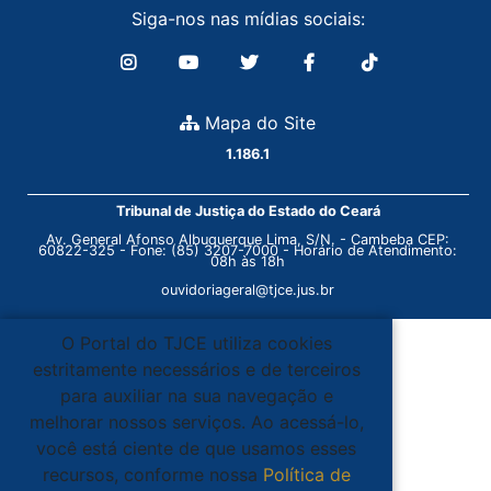
Siga-nos nas mídias sociais:
Mapa do Site
1.186.1
Tribunal de Justiça do Estado do Ceará
Av. General Afonso Albuquerque Lima, S/N. - Cambeba CEP:
60822-325 - Fone: (85) 3207-7000 - Horário de Atendimento:
08h às 18h
ouvidoriageral@tjce.jus.br
O Portal do TJCE utiliza cookies
estritamente necessários e de terceiros
para auxiliar na sua navegação e
melhorar nossos serviços. Ao acessá-lo,
você está ciente de que usamos esses
recursos, conforme nossa
Política de