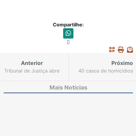
Compartilhe:
Anterior
Próximo
Tribunal de Justiça abre
40 casos de homicídios
licitação para contratar
ocorridos em Fortaleza
profissional
de janeiro a outubro de
Mais Notícias
especializado em
2023 já foram
avaliação de
finalizados
programas de
desenvolvimento