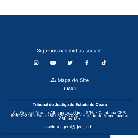
Siga-nos nas mídias sociais:
Mapa do Site
1.186.1
Tribunal de Justiça do Estado do Ceará
Av. General Afonso Albuquerque Lima, S/N. - Cambeba CEP:
60822-325 - Fone: (85) 3207-7000 - Horário de Atendimento:
08h às 18h
ouvidoriageral@tjce.jus.br