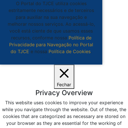
O Portal do TJCE utiliza cookies
estritamente necessários e de terceiros
para auxiliar na sua navegação e
melhorar nossos serviços. Ao acessá-lo,
você está ciente de que usamos esses
recursos, conforme nossa
Política de
Privacidade para Navegação no Portal
do TJCE
e nossa
Política de Cookies
.
Ciente
Fechar
Privacy Overview
This website uses cookies to improve your experience
while you navigate through the website. Out of these, the
cookies that are categorized as necessary are stored on
your browser as they are essential for the working of