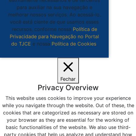
estritamente necessários e de terceiros
para auxiliar na sua navegação e
melhorar nossos serviços. Ao acessá-lo,
você está ciente de que usamos esses
recursos, conforme nossa
Política de
Privacidade para Navegação no Portal
do TJCE
e nossa
Política de Cookies
.
Ciente
Fechar
Privacy Overview
This website uses cookies to improve your experience
while you navigate through the website. Out of these, the
cookies that are categorized as necessary are stored on
your browser as they are essential for the working of
basic functionalities of the website. We also use third-
party cookies that help us analyze and understand how