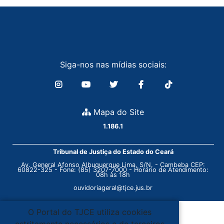
Siga-nos nas mídias sociais:
Mapa do Site
1.186.1
Tribunal de Justiça do Estado do Ceará
Av. General Afonso Albuquerque Lima, S/N. - Cambeba CEP:
60822-325 - Fone: (85) 3207-7000 - Horário de Atendimento:
08h às 18h
ouvidoriageral@tjce.jus.br
O Portal do TJCE utiliza cookies