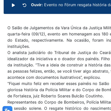
Ouvir:
Evento no Fórum resgata história d
O Salão de Julgamentos da Vara Única da Justiça Mili
quarta-feira (09/12), evento em homenagem aos 180 e
do Estado, respectivamente. Na ocasião, foram in
instituições.
O analista judiciário do Tribunal de Justiça do Cear
idealizador da iniciativa e o doador dos painéis. Filho
da instituição. “Tive a ideia de construir a história 
as pessoas felizes, então, se você tiver algo abstrato
acontece com documentos ilustrativos”, explicou.
“Fiquei muito feliz em receber esses painéis no Salão
gloriosa história da Polícia Militar e do Corpo de Bomb
de Fortaleza, juiz Roberto Soares Bulcão Coutinho.
Representantes do Corpo de Bombeiros, Polícia Milita
na sessão solene. O resgate histórico do nascimento