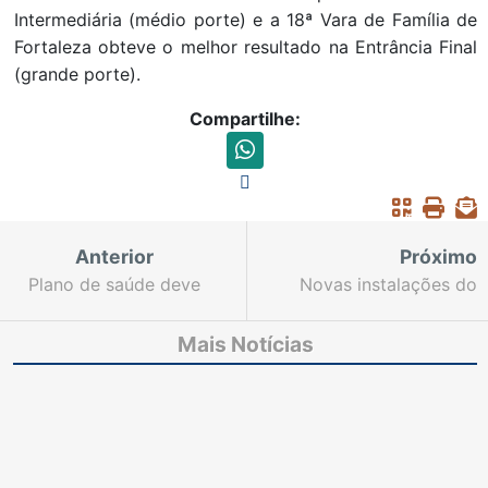
Intermediária (médio porte) e a 18ª Vara de Família de
Fortaleza obteve o melhor resultado na Entrância Final
(grande porte).
Compartilhe:
Anterior
Próximo
Plano de saúde deve
Novas instalações do
pagar danos morais de
2º Juizado da Mulher
R$ 150 mil por recusa
de Fortaleza serão
Mais Notícias
indevida de cobertura
inauguradas nesta
sexta-feira