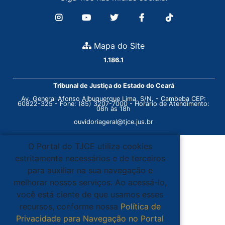
Mapa do Site
1.186.1
Tribunal de Justiça do Estado do Ceará
Av. General Afonso Albuquerque Lima, S/N. - Cambeba CEP:
60822-325 - Fone: (85) 3207-7000 - Horário de Atendimento:
08h às 18h
ouvidoriageral@tjce.jus.br
O Portal do TJCE utiliza cookies
estritamente necessários e de terceiros
para auxiliar na sua navegação e
melhorar nossos serviços. Ao acessá-lo,
você está ciente de que usamos esses
recursos, conforme nossa
Política de
Privacidade para Navegação no Portal