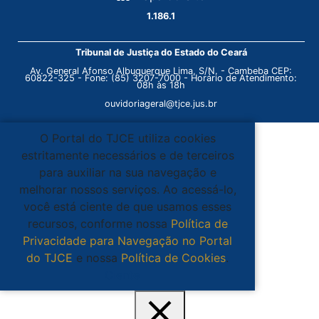
1.186.1
Tribunal de Justiça do Estado do Ceará
Av. General Afonso Albuquerque Lima, S/N. - Cambeba CEP:
60822-325 - Fone: (85) 3207-7000 - Horário de Atendimento:
08h às 18h
ouvidoriageral@tjce.jus.br
O Portal do TJCE utiliza cookies
estritamente necessários e de terceiros
para auxiliar na sua navegação e
melhorar nossos serviços. Ao acessá-lo,
você está ciente de que usamos esses
recursos, conforme nossa
Política de
Privacidade para Navegação no Portal
do TJCE
e nossa
Política de Cookies
.
Ciente