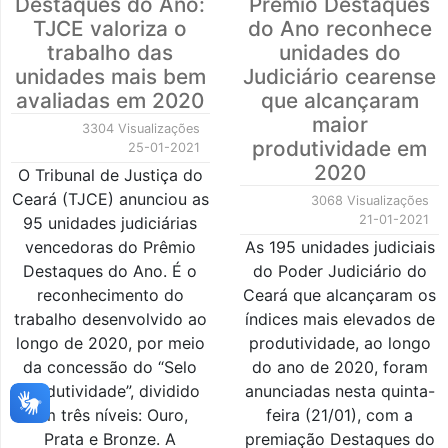
Destaques do Ano:
Prêmio Destaques
TJCE valoriza o
do Ano reconhece
trabalho das
unidades do
unidades mais bem
Judiciário cearense
avaliadas em 2020
que alcançaram
maior
3304 Visualizações
produtividade em
25-01-2021
2020
O Tribunal de Justiça do
Ceará (TJCE) anunciou as
3068 Visualizações
21-01-2021
95 unidades judiciárias
vencedoras do Prêmio
As 195 unidades judiciais
Destaques do Ano. É o
do Poder Judiciário do
reconhecimento do
Ceará que alcançaram os
trabalho desenvolvido ao
índices mais elevados de
longo de 2020, por meio
produtividade, ao longo
da concessão do “Selo
do ano de 2020, foram
Produtividade”, dividido
anunciadas nesta quinta-
em três níveis: Ouro,
feira (21/01), com a
Prata e Bronze. A
premiação Destaques do