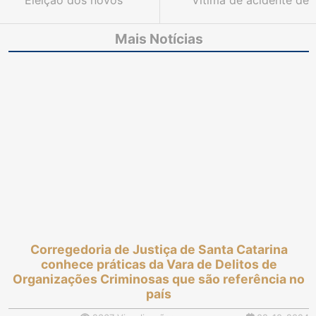
Eleição dos novos
Vítima de acidente de
dirigentes do TJCE
trânsito será indenizada
para biênio 2025-2027
por distribuidora de
Mais Notícias
será nesta quinta-feira,
energia e empresa de
dia 10, na Esmec
engenharia
Corregedoria de Justiça de Santa Catarina
conhece práticas da Vara de Delitos de
Organizações Criminosas que são referência no
país