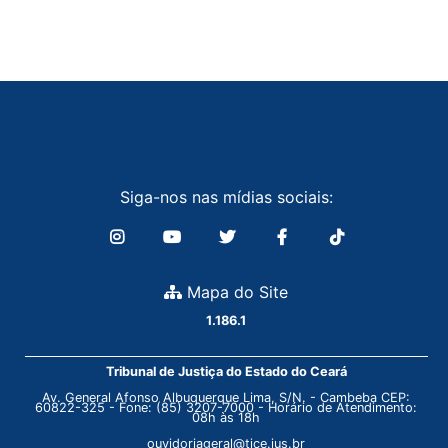
Siga-nos nas mídias sociais:
Mapa do Site
1.186.1
Tribunal de Justiça do Estado do Ceará
Av. General Afonso Albuquerque Lima, S/N. - Cambeba CEP:
60822-325 - Fone: (85) 3207-7000 - Horário de Atendimento:
08h às 18h
ouvidoriageral@tjce.jus.br