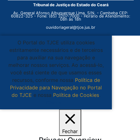
Tribunal de Justiça do Estado do Ceará
Av. General Afonso Albuquerque Lima, S/N. - Cambeba CEP:
60822-325 - Fone: (85) 3207-7000 - Horário de Atendimento:
08h às 18h
ouvidoriageral@tjce.jus.br
O Portal do TJCE utiliza cookies
estritamente necessários e de terceiros
para auxiliar na sua navegação e
melhorar nossos serviços. Ao acessá-lo,
você está ciente de que usamos esses
recursos, conforme nossa
Política de
Privacidade para Navegação no Portal
do TJCE
e nossa
Política de Cookies
.
Ciente
Fechar