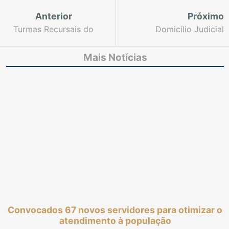
Anterior
Próximo
Turmas Recursais do
Domicílio Judicial
TJCE julgam 16% mais
Eletrônico busca
processos do que os
auxiliar juristas e
Mais Notícias
distribuídos em 2023
instituições no acesso
ao Poder Judiciário
Convocados 67 novos servidores para otimizar o
atendimento à população