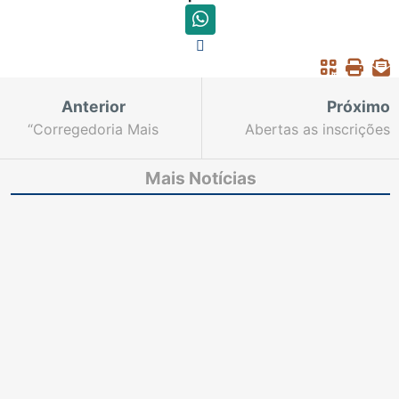
Anterior
Próximo
“Corregedoria Mais
Abertas as inscrições
Perto” visita comarcas
para curso voltado à
da 13ª Zona Judiciária
escuta especializada de
Mais Notícias
crianças e adolescentes