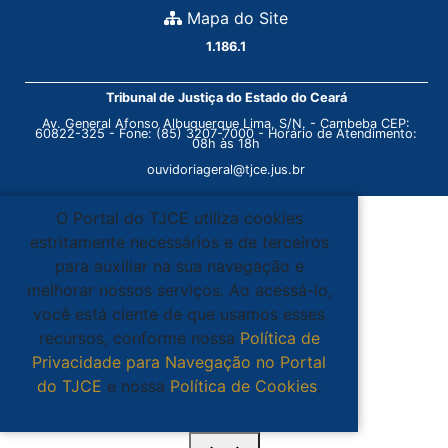
Mapa do Site
1.186.1
Tribunal de Justiça do Estado do Ceará
Av. General Afonso Albuquerque Lima, S/N. - Cambeba CEP:
60822-325 - Fone: (85) 3207-7000 - Horário de Atendimento:
08h às 18h
ouvidoriageral@tjce.jus.br
O Portal do TJCE utiliza cookies
estritamente necessários e de terceiros
para auxiliar na sua navegação e
melhorar nossos serviços. Ao acessá-lo,
você está ciente de que usamos esses
recursos, conforme nossa
Política de
Privacidade para Navegação no Portal
do TJCE
e nossa
Política de Cookies
.
Ciente