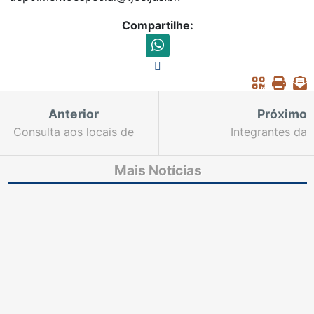
Compartilhe:
Anterior
Próximo
Consulta aos locais de
Integrantes da
prova da segunda
Assistência Militar do
etapa do Concurso
TJCE participam de
Mais Notícias
para a Magistratura do
curso de segurança de
Ceará já está disponível
autoridades