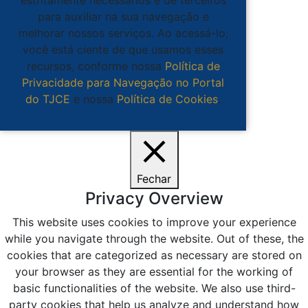
estritamente necessários e de terceiros
para auxiliar na sua navegação e
melhorar nossos serviços. Ao acessá-lo,
você está ciente de que usamos esses
recursos, conforme nossa
Política de
Privacidade para Navegação no Portal
do TJCE
e nossa
Política de Cookies
.
Ciente
Fechar
Privacy Overview
This website uses cookies to improve your experience
while you navigate through the website. Out of these, the
cookies that are categorized as necessary are stored on
your browser as they are essential for the working of
basic functionalities of the website. We also use third-
party cookies that help us analyze and understand how