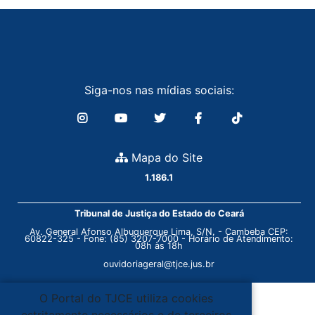
Siga-nos nas mídias sociais:
Mapa do Site
1.186.1
Tribunal de Justiça do Estado do Ceará
Av. General Afonso Albuquerque Lima, S/N. - Cambeba CEP:
60822-325 - Fone: (85) 3207-7000 - Horário de Atendimento:
08h às 18h
ouvidoriageral@tjce.jus.br
O Portal do TJCE utiliza cookies