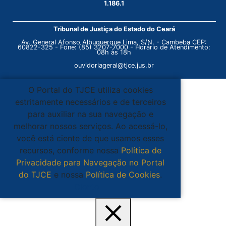
1.186.1
Tribunal de Justiça do Estado do Ceará
Av. General Afonso Albuquerque Lima, S/N. - Cambeba CEP:
60822-325 - Fone: (85) 3207-7000 - Horário de Atendimento:
08h às 18h
ouvidoriageral@tjce.jus.br
O Portal do TJCE utiliza cookies
estritamente necessários e de terceiros
para auxiliar na sua navegação e
melhorar nossos serviços. Ao acessá-lo,
você está ciente de que usamos esses
recursos, conforme nossa
Política de
Privacidade para Navegação no Portal
do TJCE
e nossa
Política de Cookies
.
Ciente