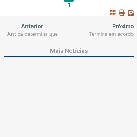
Anterior
Próximo
Justiça determina que
Termina em acordo
Estado construa cadeia
audiência entre
pública em
servidores da
Mais Notícias
Quixeramobim
Educação e Município
de Aratuba