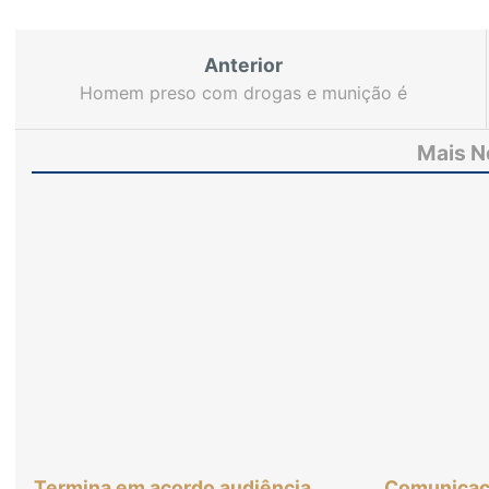
Anterior
Homem preso com drogas e munição é
condenado a mais de 8 anos de prisão
Mais N
Termina em acordo audiência
Comunicaç