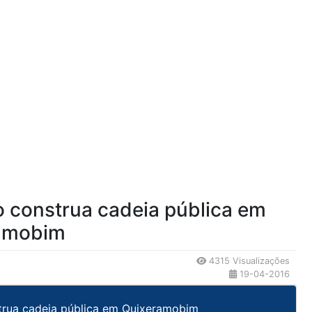
o construa cadeia pública em
amobim
4315 Visualizações
19-04-2016
trua cadeia pública em Quixeramobim