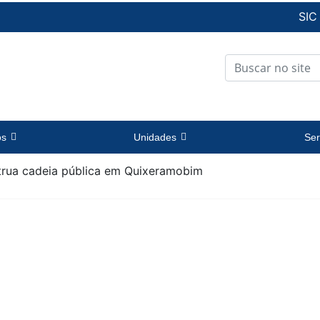
SIC
os
Unidades
Ser
trua cadeia pública em Quixeramobim