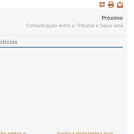
Próximo
Comunicação entre o Tribunal e Sejus será
agilizada com o envio eletrônico de documentos
prisionais
otícias
ão entre o
Justiça determina que