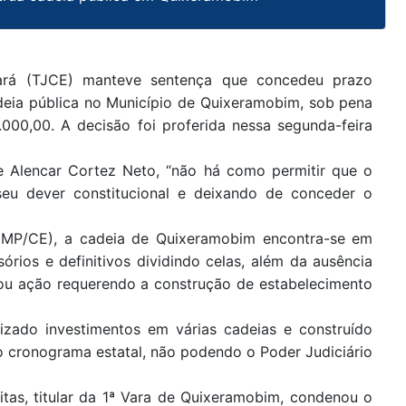
ará (TJCE) manteve sentença que concedeu prazo
adeia pública no Município de Quixeramobim, sob pena
0.000,00. A decisão foi proferida nessa segunda-feira
e Alencar Cortez Neto, “não há como permitir que o
seu dever constitucional e deixando de conceder o
 (MP/CE), a cadeia de Quixeramobim encontra-se em
rios e definitivos dividindo celas, além da ausência
izou ação requerendo a construção de estabelecimento
izado investimentos em várias cadeias e construído
o cronograma estatal, não podendo o Poder Judiciário
eitas, titular da 1ª Vara de Quixeramobim, condenou o