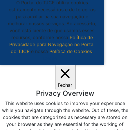
O Portal do TJCE utiliza cookies
estritamente necessários e de terceiros
para auxiliar na sua navegação e
melhorar nossos serviços. Ao acessá-lo,
você está ciente de que usamos esses
recursos, conforme nossa
Política de
Privacidade para Navegação no Portal
do TJCE
e nossa
Política de Cookies
.
Ciente
Fechar
Privacy Overview
This website uses cookies to improve your experience
while you navigate through the website. Out of these, the
cookies that are categorized as necessary are stored on
your browser as they are essential for the working of