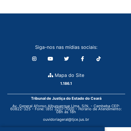
Siga-nos nas mídias sociais:
Mapa do Site
1.186.1
Tribunal de Justiça do Estado do Ceará
Av. General Afonso Albuquerque Lima, S/N. - Cambeba CEP:
60822-325 - Fone: (85) 3207-7000 - Horário de Atendimento:
08h às 18h
ouvidoriageral@tjce.jus.br