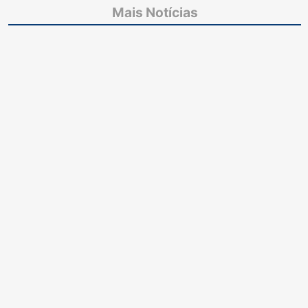
Técnico Judiciário do
profissionais para
Mais Notícias
TJCE
equipe da área da
Infância