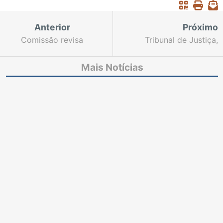
Anterior
Próximo
Comissão revisa
Tribunal de Justiça,
súmulas que
Fórum de Fortaleza e
uniformizam
Vara de Custódia
Mais Notícias
entendimento de
disponibilizam plantões
julgamentos no TJCE
no fim de semana