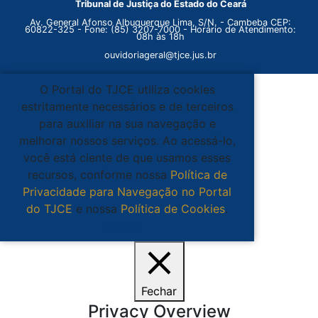
Tribunal de Justiça do Estado do Ceará
Av. General Afonso Albuquerque Lima, S/N. - Cambeba CEP:
60822-325 - Fone: (85) 3207-7000 - Horário de Atendimento:
08h às 18h
ouvidoriageral@tjce.jus.br
O Portal do TJCE utiliza cookies
estritamente necessários e de terceiros
para auxiliar na sua navegação e
melhorar nossos serviços. Ao acessá-lo,
você está ciente de que usamos esses
recursos, conforme nossa
Política de
Privacidade para Navegação no Portal
do TJCE
e nossa
Política de Cookies
.
Ciente
Fechar
Privacy Overview