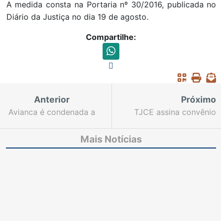
A medida consta na Portaria nº 30/2016, publicada no
Diário da Justiça no dia 19 de agosto.
Compartilhe:
Anterior
Próximo
Avianca é condenada a
TJCE assina convênio
pagar R$ 12 mil a
para oferecer curso de
cliente que teve mala
Inglês com descontos
Mais Notícias
extraviada
aos servidores