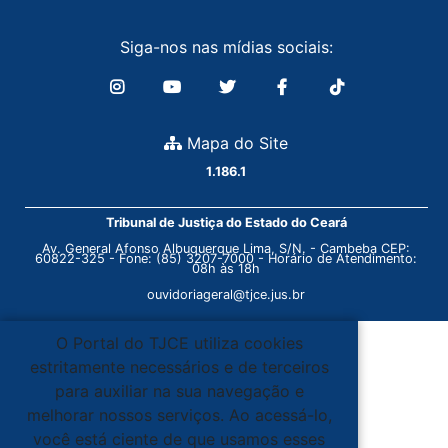
Siga-nos nas mídias sociais:
Mapa do Site
1.186.1
Tribunal de Justiça do Estado do Ceará
Av. General Afonso Albuquerque Lima, S/N. - Cambeba CEP:
60822-325 - Fone: (85) 3207-7000 - Horário de Atendimento:
08h às 18h
ouvidoriageral@tjce.jus.br
O Portal do TJCE utiliza cookies
estritamente necessários e de terceiros
para auxiliar na sua navegação e
melhorar nossos serviços. Ao acessá-lo,
você está ciente de que usamos esses