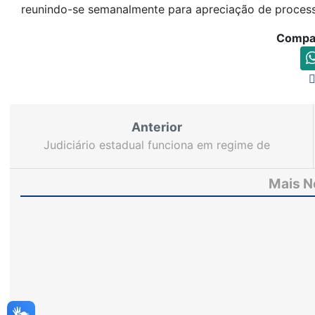
reunindo-se semanalmente para apreciação de proces
Compar
Anterior
Judiciário estadual funciona em regime de
plantão durante a Semana Santa e fim de semana
Mais N