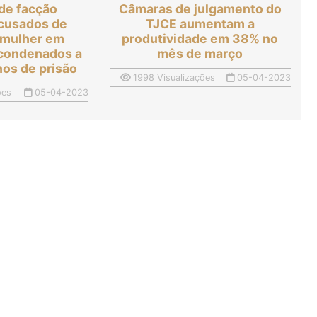
de facção
Câmaras de julgamento do
acusados de
TJCE aumentam a
 mulher em
produtividade em 38% no
 condenados a
mês de março
nos de prisão
1998 Visualizações
05-04-2023
ões
05-04-2023