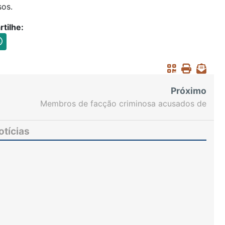
sos.
tilhe:
Próximo
Membros de facção criminosa acusados de
assassinar mulher em Fortaleza são condenados a
mais de 30 anos de prisão
otícias