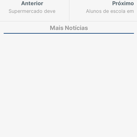
Anterior
Próximo
Supermercado deve
Alunos de escola em
pagar indenização de
Maracanaú assistem à
R$ 60,3 mil para cliente
palestra sobre violência
Mais Notícias
vítima de acidente no
contra a mulher
estabelecimento