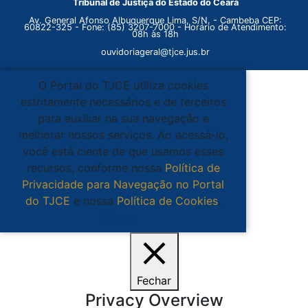
Tribunal de Justiça do Estado do Ceará
Av. General Afonso Albuquerque Lima, S/N. - Cambeba CEP:
60822-325 - Fone: (85) 3207-7000 - Horário de Atendimento:
08h às 18h
ouvidoriageral@tjce.jus.br
O Portal do TJCE utiliza cookies
estritamente necessários e de terceiros
para auxiliar na sua navegação e
melhorar nossos serviços. Ao acessá-lo,
você está ciente de que usamos esses
recursos, conforme nossa
Política de
Privacidade para Navegação no Portal
do TJCE
e nossa
Política de Cookies
.
Ciente
Fechar
Privacy Overview