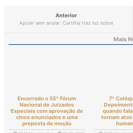
Anterior
Apoiar sem anular: Cartilha traz luz sobre
“Curatela e Tomada de Decisão Apoiada”
Mais N
Encerrado o 55º Fórum
7º Colóq
Nacional de Juizados
Depoimento
Especiais com aprovação de
quando fala
cinco enunciados e uma
tornam atos 
proposta de moção
human