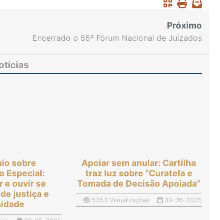
Próximo
Encerrado o 55º Fórum Nacional de Juizados
Especiais com aprovação de cinco enunciados e
uma proposta de moção
otícias
uio sobre
Apoiar sem anular: Cartilha
 Especial:
traz luz sobre “Curatela e
r e ouvir se
Tomada de Decisão Apoiada”
de justiça e
5353 Visualizações
30-05-2025
idade