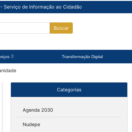
 - Serviço de Informação ao Cidadão
Buscar
viços
Transformação Digital
anidade
Categorias
Agenda 2030
Nudepe