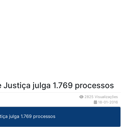
 Justiça julga 1.769 processos
2825 Visualizações
18-01-2016
tiça julga 1.769 processos