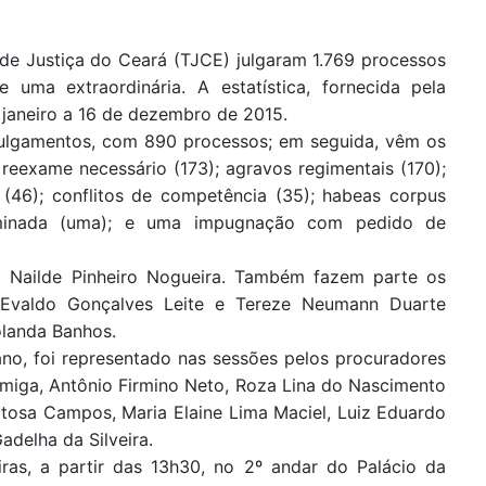
de Justiça do Ceará (TJCE) julgaram 1.769 processos
uma extraordinária. A estatística, fornecida pela
 janeiro a 16 de dezembro de 2015.
 julgamentos, com 890 processos; em seguida, vêm os
reexame necessário (173); agravos regimentais (170);
 (46); conflitos de competência (35); habeas corpus
nominada (uma); e uma impugnação com pedido de
a Nailde Pinheiro Nogueira. Também fazem parte os
z Evaldo Gonçalves Leite e Tereze Neumann Duarte
olanda Banhos.
ano, foi representado nas sessões pelos procuradores
Formiga, Antônio Firmino Neto, Roza Lina do Nascimento
itosa Campos, Maria Elaine Lima Maciel, Luiz Eduardo
adelha da Silveira.
ras, a partir das 13h30, no 2º andar do Palácio da