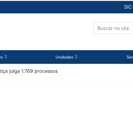
SIC
os
Unidades
Ser
tiça julga 1.769 processos