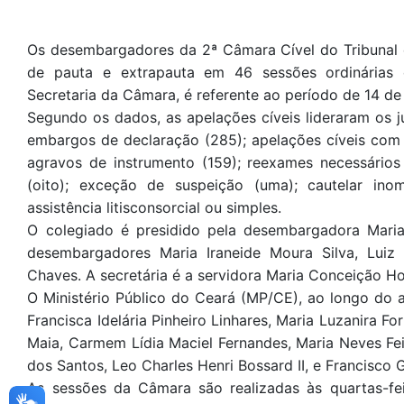
Os desembargadores da 2ª Câmara Cível do Tribunal 
de pauta e extrapauta em 46 sessões ordinárias e 
Secretaria da Câmara, é referente ao período de 14 de
Segundo os dados, as apelações cíveis lideraram os
embargos de declaração (285); apelações cíveis com 
agravos de instrumento (159); reexames necessários
(oito); exceção de suspeição (uma); cautelar i
assistência litisconsorcial ou simples.
O colegiado é presidido pela desembargadora Mari
desembargadores Maria Iraneide Moura Silva, Lui
Chaves. A secretária é a servidora Maria Conceição H
O Ministério Público do Ceará (MP/CE), ao longo do 
Francisca Idelária Pinheiro Linhares, Maria Luzanira 
Maia, Carmem Lídia Maciel Fernandes, Maria Neves Fe
dos Santos, Leo Charles Henri Bossard II, e Francisco G
As sessões da Câmara são realizadas às quartas-fei