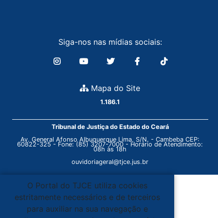
Siga-nos nas mídias sociais:
Mapa do Site
1.186.1
Tribunal de Justiça do Estado do Ceará
Av. General Afonso Albuquerque Lima, S/N. - Cambeba CEP:
60822-325 - Fone: (85) 3207-7000 - Horário de Atendimento:
08h às 18h
ouvidoriageral@tjce.jus.br
O Portal do TJCE utiliza cookies
estritamente necessários e de terceiros
para auxiliar na sua navegação e