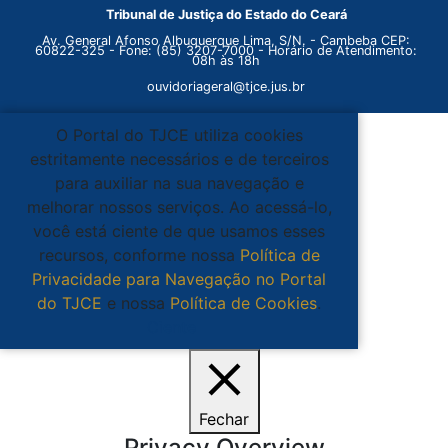
Tribunal de Justiça do Estado do Ceará
Av. General Afonso Albuquerque Lima, S/N. - Cambeba CEP:
60822-325 - Fone: (85) 3207-7000 - Horário de Atendimento:
08h às 18h
ouvidoriageral@tjce.jus.br
O Portal do TJCE utiliza cookies
estritamente necessários e de terceiros
para auxiliar na sua navegação e
melhorar nossos serviços. Ao acessá-lo,
você está ciente de que usamos esses
recursos, conforme nossa
Política de
Privacidade para Navegação no Portal
do TJCE
e nossa
Política de Cookies
.
Ciente
Fechar
Privacy Overview