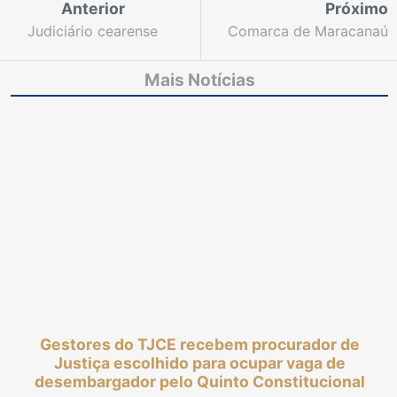
Anterior
Próximo
Judiciário cearense
Comarca de Maracanaú
avança no cronograma
recebe exposição "Eu
de construções e
faço parte dessa
Mais Notícias
reformas de fóruns no
história"
Interior
Gestores do TJCE recebem procurador de
Justiça escolhido para ocupar vaga de
desembargador pelo Quinto Constitucional