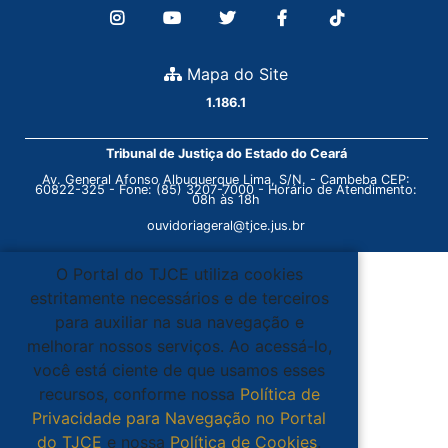
Mapa do Site
1.186.1
Tribunal de Justiça do Estado do Ceará
Av. General Afonso Albuquerque Lima, S/N. - Cambeba CEP:
60822-325 - Fone: (85) 3207-7000 - Horário de Atendimento:
08h às 18h
ouvidoriageral@tjce.jus.br
O Portal do TJCE utiliza cookies
estritamente necessários e de terceiros
para auxiliar na sua navegação e
melhorar nossos serviços. Ao acessá-lo,
você está ciente de que usamos esses
recursos, conforme nossa
Política de
Privacidade para Navegação no Portal
do TJCE
e nossa
Política de Cookies
.