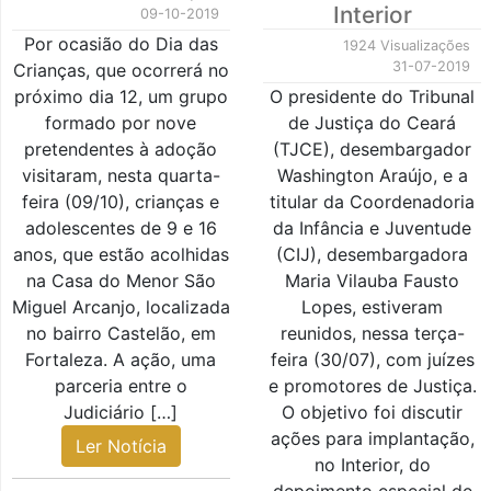
Interior
09-10-2019
Por ocasião do Dia das
1924 Visualizações
31-07-2019
Crianças, que ocorrerá no
próximo dia 12, um grupo
O presidente do Tribunal
formado por nove
de Justiça do Ceará
pretendentes à adoção
(TJCE), desembargador
visitaram, nesta quarta-
Washington Araújo, e a
feira (09/10), crianças e
titular da Coordenadoria
adolescentes de 9 e 16
da Infância e Juventude
anos, que estão acolhidas
(CIJ), desembargadora
na Casa do Menor São
Maria Vilauba Fausto
Miguel Arcanjo, localizada
Lopes, estiveram
no bairro Castelão, em
reunidos, nessa terça-
Fortaleza. A ação, uma
feira (30/07), com juízes
parceria entre o
e promotores de Justiça.
Judiciário […]
O objetivo foi discutir
ações para implantação,
Ler Notícia
no Interior, do