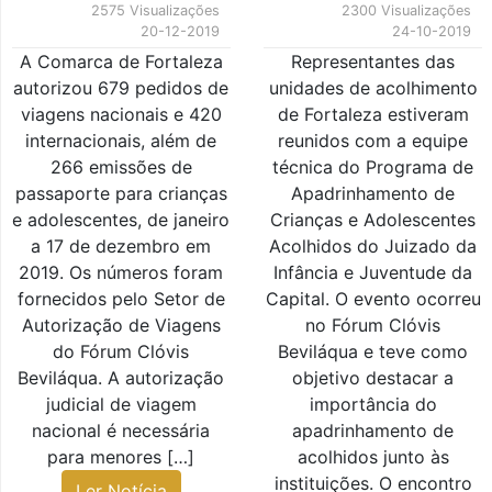
2575 Visualizações
2300 Visualizações
20-12-2019
24-10-2019
A Comarca de Fortaleza
Representantes das
autorizou 679 pedidos de
unidades de acolhimento
viagens nacionais e 420
de Fortaleza estiveram
internacionais, além de
reunidos com a equipe
266 emissões de
técnica do Programa de
passaporte para crianças
Apadrinhamento de
e adolescentes, de janeiro
Crianças e Adolescentes
a 17 de dezembro em
Acolhidos do Juizado da
2019. Os números foram
Infância e Juventude da
fornecidos pelo Setor de
Capital. O evento ocorreu
Autorização de Viagens
no Fórum Clóvis
do Fórum Clóvis
Beviláqua e teve como
Beviláqua. A autorização
objetivo destacar a
judicial de viagem
importância do
nacional é necessária
apadrinhamento de
para menores […]
acolhidos junto às
instituições. O encontro
Ler Notícia