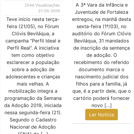
A 3ª Vara da Infância e
2544 Visualizações
21-05-2019
Juventude de Fortaleza
Teve início nesta terça-
entregou, na manhã desta
feira (21/05), no Fórum
sexta-feira (1º/03), no
Clóvis Beviláqua, a
auditório do Fórum Clóvis
campanha “Perfil Ideal e
Beviláqua, 31 mandados
Perfil Real”. A iniciativa
de inscrição da sentença
tem como objetivo
de adoção. O
esclarecer a população
recebimento do referido
sobre a adoção de
documento marca o
adolescentes e crianças
nascimento judicial dos
mais velhas. A
filhos para a família, já
mobilização integra a
que, é a partir dele, que o
programação da Semana
cartório poderá fornecer
da Adoção 2019, iniciada
novo […]
nessa segunda-feira (21).
Ler Notícia
Segundo o Cadastro
Nacional de Adoção