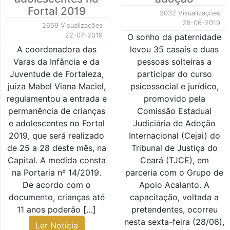
Fortal 2019
2032 Visualizações
28-06-2019
2659 Visualizações
22-07-2019
O sonho da paternidade
A coordenadora das
levou 35 casais e duas
Varas da Infância e da
pessoas solteiras a
Juventude de Fortaleza,
participar do curso
juíza Mabel Viana Maciel,
psicossocial e jurídico,
regulamentou a entrada e
promovido pela
permanência de crianças
Comissão Estadual
e adolescentes no Fortal
Judiciária de Adoção
2019, que será realizado
Internacional (Cejai) do
de 25 a 28 deste mês, na
Tribunal de Justiça do
Capital. A medida consta
Ceará (TJCE), em
na Portaria nº 14/2019.
parceria com o Grupo de
De acordo com o
Apoio Acalanto. A
documento, crianças até
capacitação, voltada a
11 anos poderão […]
pretendentes, ocorreu
nesta sexta-feira (28/06),
Ler Notícia