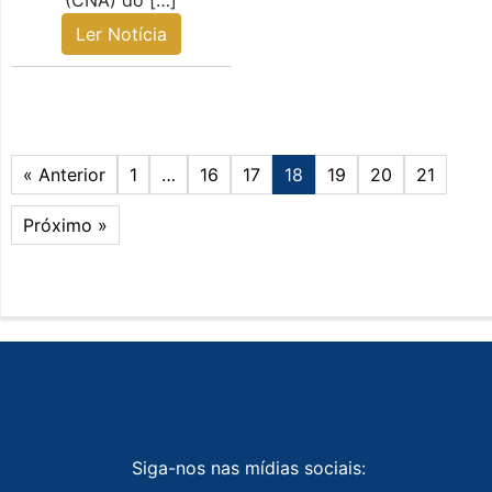
(CNA) do […]
Ler Notícia
« Anterior
1
…
16
17
18
19
20
21
Próximo »
Siga-nos nas mídias sociais: