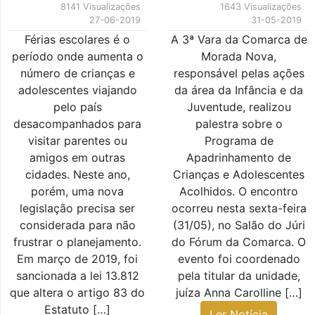
8141 Visualizações
1643 Visualizações
27-06-2019
31-05-2019
Férias escolares é o
A 3ª Vara da Comarca de
período onde aumenta o
Morada Nova,
número de crianças e
responsável pelas ações
adolescentes viajando
da área da Infância e da
pelo país
Juventude, realizou
desacompanhados para
palestra sobre o
visitar parentes ou
Programa de
amigos em outras
Apadrinhamento de
cidades. Neste ano,
Crianças e Adolescentes
porém, uma nova
Acolhidos. O encontro
legislação precisa ser
ocorreu nesta sexta-feira
considerada para não
(31/05), no Salão do Júri
frustrar o planejamento.
do Fórum da Comarca. O
Em março de 2019, foi
evento foi coordenado
sancionada a lei 13.812
pela titular da unidade,
que altera o artigo 83 do
juíza Anna Carolline […]
Estatuto […]
Ler Notícia