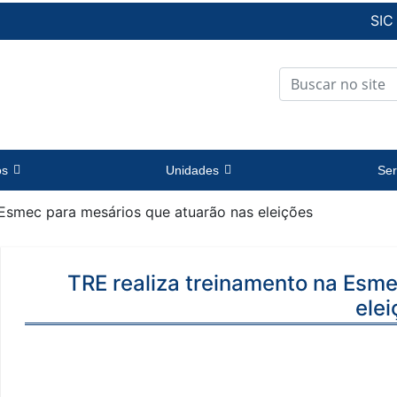
SIC
os
Unidades
Ser
 Esmec para mesários que atuarão nas eleições
TRE realiza treinamento na Esm
ele