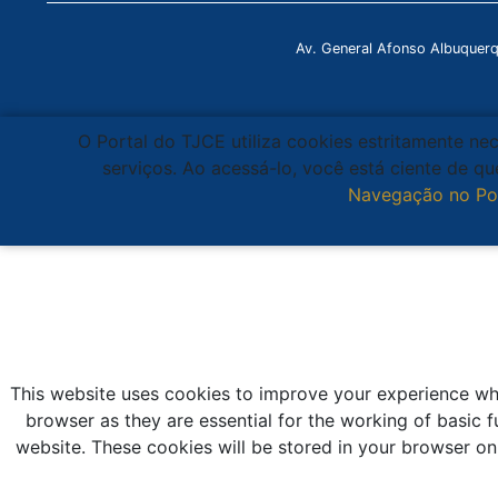
Av. General Afonso Albuquer
O Portal do TJCE utiliza cookies estritamente ne
serviços. Ao acessá-lo, você está ciente de 
Navegação no Po
This website uses cookies to improve your experience whi
browser as they are essential for the working of basic f
website. These cookies will be stored in your browser on