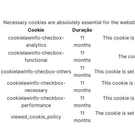
Necessary cookies are absolutely essential for the websit
Cookie
Duração
cookielawinfo-checbox-
11
This cookie i
analytics
months
cookielawinfo-checbox-
11
The coo
functional
months
11
cookielawinfo-checbox-others
This cookie is se
months
cookielawinfo-checkbox-
11
This cookie is
necessary
months
cookielawinfo-checkbox-
11
This cookie i
performance
months
11
The cookie is set
viewed_cookie_policy
months