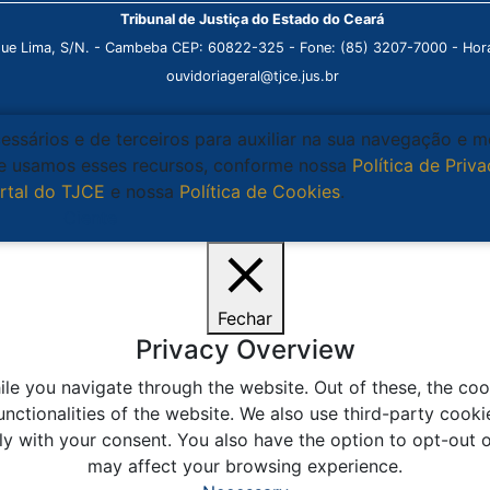
Tribunal de Justiça do Estado do Ceará
que Lima, S/N. - Cambeba CEP: 60822-325 - Fone: (85) 3207-7000 - Horá
ouvidoriageral@tjce.jus.br
cessários e de terceiros para auxiliar na sua navegação e 
que usamos esses recursos, conforme nossa
Política de Priv
rtal do TJCE
e nossa
Política de Cookies
.
Ciente
Fechar
Privacy Overview
le you navigate through the website. Out of these, the coo
unctionalities of the website. We also use third-party coo
ly with your consent. You also have the option to opt-out 
may affect your browsing experience.