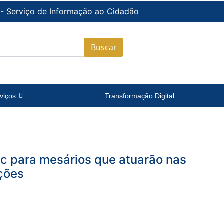
 - Serviço de Informação ao Cidadão
Buscar
viços
Transformação Digital
ec para mesários que atuarão nas
ições