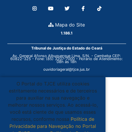
Mapa do Site
1.186.1
Tribunal de Justiça do Estado do Ceará
Av. General Afonso Albuquerque Lima, S/N. - Cambeba CEP:
60822-325 - Fone: (85) 3207-7000 - Horário de Atendimento:
08h às 18h
ouvidoriageral@tjce.jus.br
O Portal do TJCE utiliza cookies
estritamente necessários e de terceiros
para auxiliar na sua navegação e
melhorar nossos serviços. Ao acessá-lo,
você está ciente de que usamos esses
recursos, conforme nossa
Política de
Privacidade para Navegação no Portal