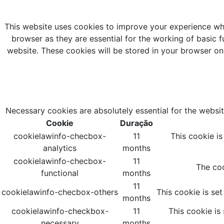
This website uses cookies to improve your experience whi
browser as they are essential for the working of basic f
website. These cookies will be stored in your browser on
Necessary cookies are absolutely essential for the websit
Cookie
Duração
cookielawinfo-checbox-
11
This cookie i
analytics
months
cookielawinfo-checbox-
11
The coo
functional
months
11
cookielawinfo-checbox-others
This cookie is se
months
cookielawinfo-checkbox-
11
This cookie is
necessary
months