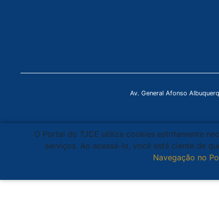
Av. General Afonso Albuquer
O Portal do TJCE utiliza cookies estritamente ne
serviços. Ao acessá-lo, você está ciente de 
Navegação no Po