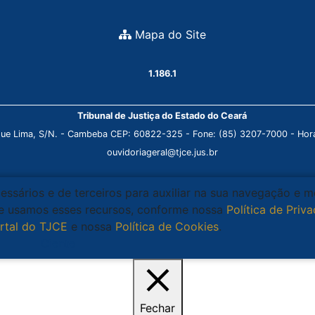
Mapa do Site
1.186.1
Tribunal de Justiça do Estado do Ceará
que Lima, S/N. - Cambeba CEP: 60822-325 - Fone: (85) 3207-7000 - Horá
ouvidoriageral@tjce.jus.br
cessários e de terceiros para auxiliar na sua navegação e 
que usamos esses recursos, conforme nossa
Política de Priv
rtal do TJCE
e nossa
Política de Cookies
.
Ciente
Fechar