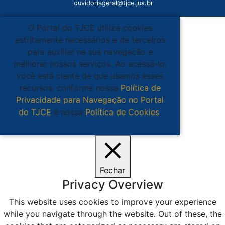
ouvidoriageral@tjce.jus.br
O Portal do TJCE utiliza cookies
estritamente necessários e de terceiros
para auxiliar na sua navegação e
melhorar nossos serviços. Ao acessá-lo,
você está ciente de que usamos esses
recursos, conforme nossa
Política de
Privacidade para Navegação no Portal
do TJCE
e nossa
Política de Cookies
.
Ciente
Fechar
Privacy Overview
This website uses cookies to improve your experience
while you navigate through the website. Out of these, the