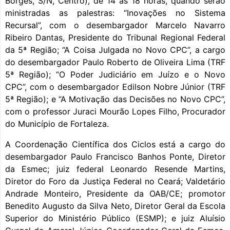
Borges, S/N, Centro), de 14 às 18 horas, quando serão
ministradas as palestras: “Inovações no Sistema
Recursal”, com o desembargador Marcelo Navarro
Ribeiro Dantas, Presidente do Tribunal Regional Federal
da 5ª Região; “A Coisa Julgada no Novo CPC”, a cargo
do desembargador Paulo Roberto de Oliveira Lima (TRF
5ª Região); “O Poder Judiciário em Juízo e o Novo
CPC”, com o desembargador Edilson Nobre Júnior (TRF
5ª Região); e “A Motivação das Decisões no Novo CPC”,
com o professor Juraci Mourão Lopes Filho, Procurador
do Município de Fortaleza.
A Coordenação Científica dos Ciclos está a cargo do
desembargador Paulo Francisco Banhos Ponte, Diretor
da Esmec; juiz federal Leonardo Resende Martins,
Diretor do Foro da Justiça Federal no Ceará; Valdetário
Andrade Monteiro, Presidente da OAB/CE; promotor
Benedito Augusto da Silva Neto, Diretor Geral da Escola
Superior do Ministério Público (ESMP); e juiz Aluísio