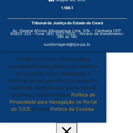
1.186.1
Tribunal de Justiça do Estado do Ceará
Av. General Afonso Albuquerque Lima, S/N. - Cambeba CEP:
60822-325 - Fone: (85) 3207-7000 - Horário de Atendimento:
08h às 18h
ouvidoriageral@tjce.jus.br
O Portal do TJCE utiliza cookies
estritamente necessários e de terceiros
para auxiliar na sua navegação e
melhorar nossos serviços. Ao acessá-lo,
você está ciente de que usamos esses
recursos, conforme nossa
Política de
Privacidade para Navegação no Portal
do TJCE
e nossa
Política de Cookies
.
Ciente