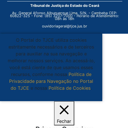
Tribunal de Justiça do Estado do Ceará
Av. General Afonso Albuquerque Lima, S/N. - Cambeba CEP:
60822-325 - Fone: (85) 3207-7000 - Horário de Atendimento:
08h às 18h
ouvidoriageral@tjce.jus.br
O Portal do TJCE utiliza cookies
estritamente necessários e de terceiros
para auxiliar na sua navegação e
melhorar nossos serviços. Ao acessá-lo,
você está ciente de que usamos esses
recursos, conforme nossa
Política de
Privacidade para Navegação no Portal
do TJCE
e nossa
Política de Cookies
.
Ciente
Fechar