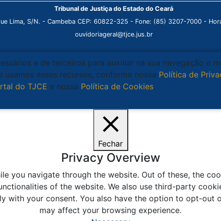
Tribunal de Justiça do Estado do Ceará
que Lima, S/N. - Cambeba CEP: 60822-325 - Fone: (85) 3207-7000 - Horá
ouvidoriageral@tjce.jus.br
cessários e de terceiros para auxiliar na sua navegação e 
que usamos esses recursos, conforme nossa
Política de Priv
rtal do TJCE
e nossa
Política de Cookies
.
Ciente
Fechar
Privacy Overview
le you navigate through the website. Out of these, the coo
unctionalities of the website. We also use third-party coo
ly with your consent. You also have the option to opt-out 
may affect your browsing experience.