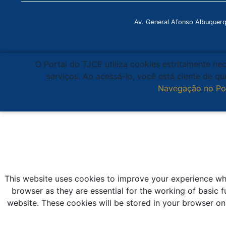
Av. General Afonso Albuquer
O Portal do TJCE utiliza cookies estritamente ne
serviços. Ao acessá-lo, você está ciente de 
Navegação no Po
This website uses cookies to improve your experience whi
browser as they are essential for the working of basic f
website. These cookies will be stored in your browser on