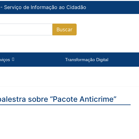
 - Serviço de Informação ao Cidadão
Buscar
viços
Transformação Digital
palestra sobre “Pacote Anticrime”