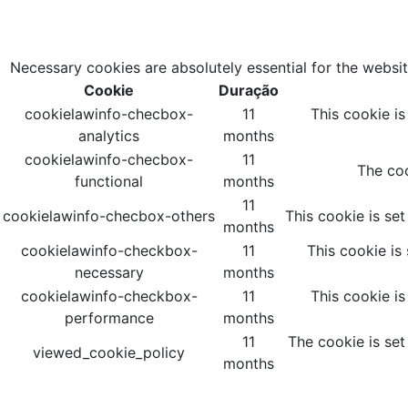
Necessary cookies are absolutely essential for the websit
Cookie
Duração
cookielawinfo-checbox-
11
This cookie i
analytics
months
cookielawinfo-checbox-
11
The coo
functional
months
11
cookielawinfo-checbox-others
This cookie is se
months
cookielawinfo-checkbox-
11
This cookie is
necessary
months
cookielawinfo-checkbox-
11
This cookie i
performance
months
11
The cookie is set
viewed_cookie_policy
months