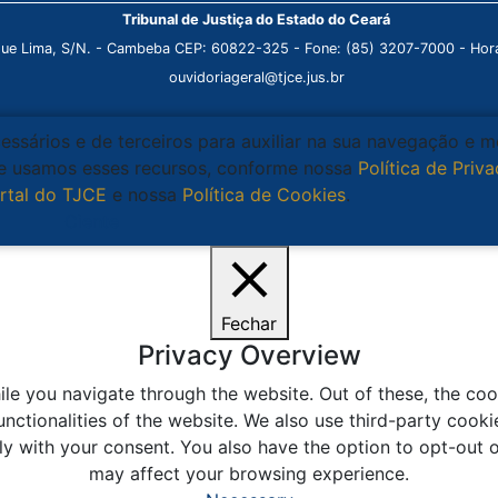
Tribunal de Justiça do Estado do Ceará
que Lima, S/N. - Cambeba CEP: 60822-325 - Fone: (85) 3207-7000 - Horá
ouvidoriageral@tjce.jus.br
cessários e de terceiros para auxiliar na sua navegação e 
que usamos esses recursos, conforme nossa
Política de Priv
rtal do TJCE
e nossa
Política de Cookies
.
Ciente
Fechar
Privacy Overview
le you navigate through the website. Out of these, the coo
unctionalities of the website. We also use third-party coo
ly with your consent. You also have the option to opt-out 
may affect your browsing experience.