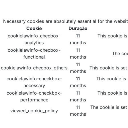
Necessary cookies are absolutely essential for the websit
Cookie
Duração
cookielawinfo-checbox-
11
This cookie i
analytics
months
cookielawinfo-checbox-
11
The coo
functional
months
11
cookielawinfo-checbox-others
This cookie is se
months
cookielawinfo-checkbox-
11
This cookie is
necessary
months
cookielawinfo-checkbox-
11
This cookie i
performance
months
11
The cookie is set
viewed_cookie_policy
months