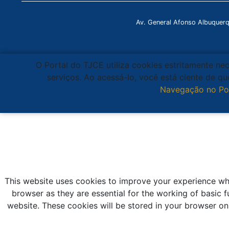
Av. General Afonso Albuquer
O Portal do TJCE utiliza cookies estritamente ne
serviços. Ao acessá-lo, você está ciente de 
Navegação no Po
This website uses cookies to improve your experience whi
browser as they are essential for the working of basic f
website. These cookies will be stored in your browser on