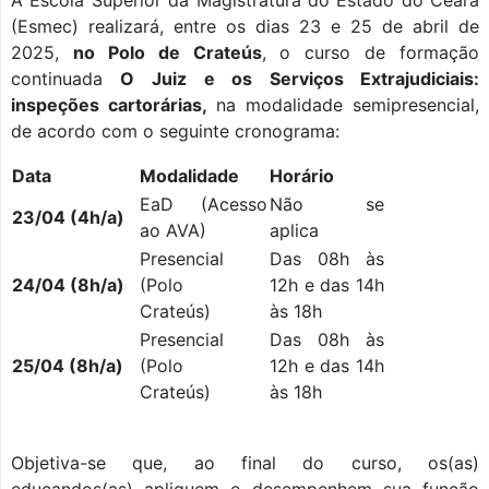
A Escola Superior da Magistratura do Estado do Ceará
(Esmec) realizará, entre os dias 23 e 25 de abril de
2025,
no Polo de Crateús
, o curso de formação
continuada
O Juiz e os Serviços Extrajudiciais:
inspeções cartorárias,
na modalidade semipresencial,
de acordo com o seguinte cronograma:
Data
Modalidade
Horário
EaD (Acesso
Não se
23/04 (4h/a)
ao AVA)
aplica
Presencial
Das 08h às
24/04 (8h/a)
(Polo
12h e das 14h
Crateús)
às 18h
Presencial
Das 08h às
25/04 (8h/a)
(Polo
12h e das 14h
Crateús)
às 18h
Objetiva-se que, ao final do curso, os(as)