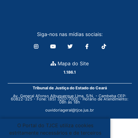
Siga-nos nas mídias sociais:
Mapa do Site
1.186.1
Tribunal de Justiça do Estado do Ceará
Av. General Afonso Albuquerque Lima, S/N. - Cambeba CEP:
60822-325 - Fone: (85) 3207-7000 - Horário de Atendimento:
08h às 18h
ouvidoriageral@tjce.jus.br
O Portal do TJCE utiliza cookies
estritamente necessários e de terceiros