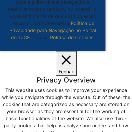
para auxiliar na sua navegação e
melhorar nossos serviços. Ao acessá-lo,
você está ciente de que usamos esses
recursos, conforme nossa
Política de
Privacidade para Navegação no Portal
do TJCE
e nossa
Política de Cookies
.
Ciente
Fechar
Privacy Overview
This website uses cookies to improve your experience
while you navigate through the website. Out of these, the
cookies that are categorized as necessary are stored on
your browser as they are essential for the working of
basic functionalities of the website. We also use third-
party cookies that help us analyze and understand how