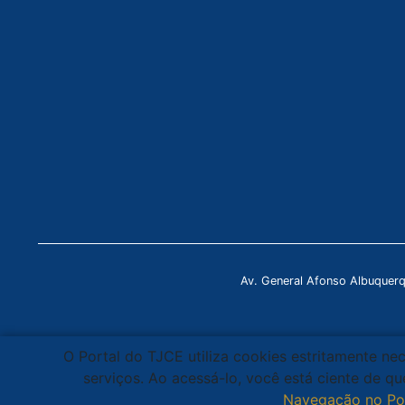
Av. General Afonso Albuquer
O Portal do TJCE utiliza cookies estritamente ne
serviços. Ao acessá-lo, você está ciente de 
Navegação no Po