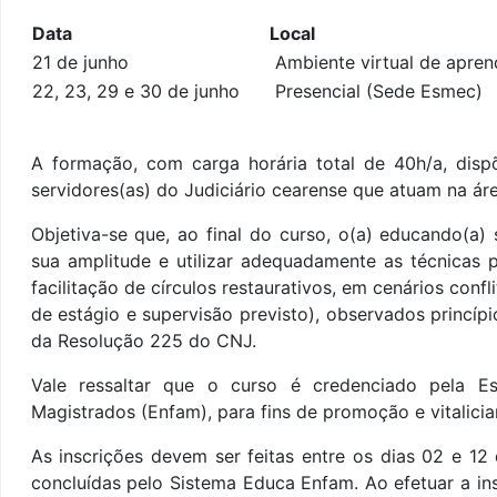
Data
Local
21 de junho
Ambiente virtual de apren
22, 23, 29 e 30 de junho
Presencial (Sede Esmec)
A formação, com carga horária total de 40h/a, dis
servidores(as) do Judiciário cearense que atuam na áre
Objetiva-se que, ao final do curso, o(a) educando(a
sua
amplitude e utilizar adequadamente as técnicas 
facilitação de círculos restaurativos, em cenários conf
de estágio e supervisão previsto), observados princíp
da Resolução 225 do CNJ.
Vale ressaltar que o curso é credenciado pela 
Magistrados (Enfam), para fins de promoção e vitalici
As inscrições devem ser feitas entre os dias 02
e 12 
concluídas pelo Sistema Educa Enfam. Ao efetuar a i