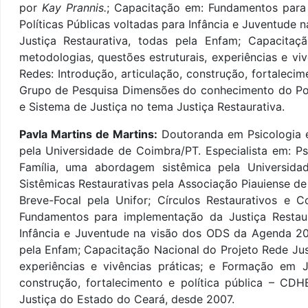
por
Kay Prannis.
; Capacitação em: Fundamentos para 
Políticas Públicas voltadas para Infância e Juventud
Justiça Restaurativa, todas pela Enfam; Capacitaç
metodologias, questões estruturais, experiências e vi
Redes: Introdução, articulação, construção, fortalec
Grupo de Pesquisa Dimensões do conhecimento do Poder
e Sistema de Justiça no tema Justiça Restaurativa.
Pavla Martins de Martins:
Doutoranda em Psicologia 
pela Universidade de Coimbra/PT. Especialista em: Ps
Família, uma abordagem sistêmica pela Universida
Sistêmicas Restaurativas pela Associação Piauiense de
Breve-Focal pela Unifor; Círculos Restaurativos e 
Fundamentos para implementação da Justiça Restaura
Infância e Juventude na visão dos ODS da Agenda 20
pela Enfam; Capacitação Nacional do Projeto Rede Just
experiências e vivências práticas; e Formação em Ju
construção, fortalecimento e política pública – CD
Justiça do Estado do Ceará, desde 2007.