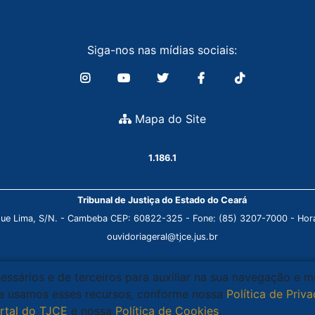
Siga-nos nas mídias sociais:
Mapa do Site
1.186.1
Tribunal de Justiça do Estado do Ceará
que Lima, S/N. - Cambeba CEP: 60822-325 - Fone: (85) 3207-7000 - Horá
ouvidoriageral@tjce.jus.br
cessários e de terceiros para auxiliar na sua navegação e 
que usamos esses recursos, conforme nossa
Política de Priv
rtal do TJCE
e nossa
Política de Cookies
.