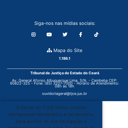
Siga-nos nas mídias sociais:
Mapa do Site
1.186.1
Tribunal de Justiça do Estado do Ceará
Av. General Afonso Albuquerque Lima, S/N. - Cambeba CEP:
60822-325 - Fone: (85) 3207-7000 - Horário de Atendimento:
08h às 18h
ouvidoriageral@tjce.jus.br
O Portal do TJCE utiliza cookies
estritamente necessários e de terceiros
para auxiliar na sua navegação e